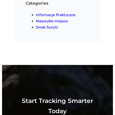
j
Categories
Informacje Praktyczne
Niezwykłe miejsca
Smak Sycylii
Start Tracking Smarter
Today