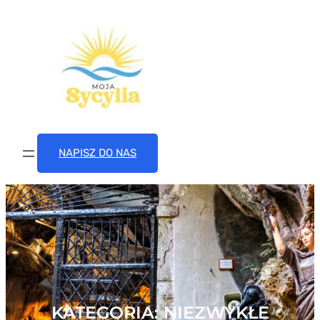
Przejdź
do
treści
NAPISZ DO NAS
KATEGORIA:
NIEZWYKŁE