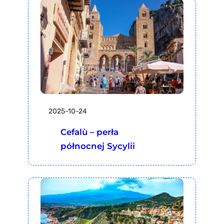
2025-10-24
Cefalù – perła
północnej Sycylii