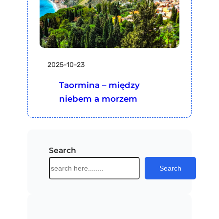
2025-10-23
Taormina – między
niebem a morzem
Search
S
Search
z
u
k
a