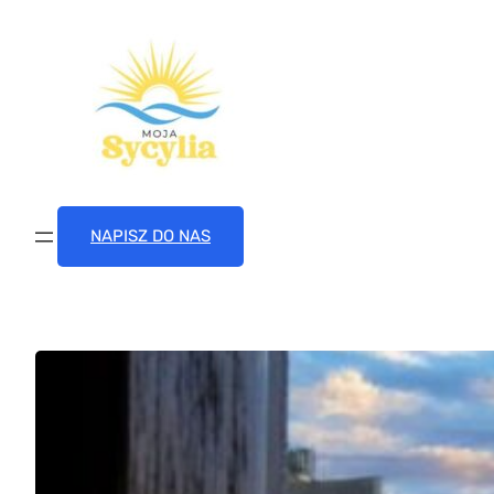
Przejdź
do
treści
NAPISZ DO NAS